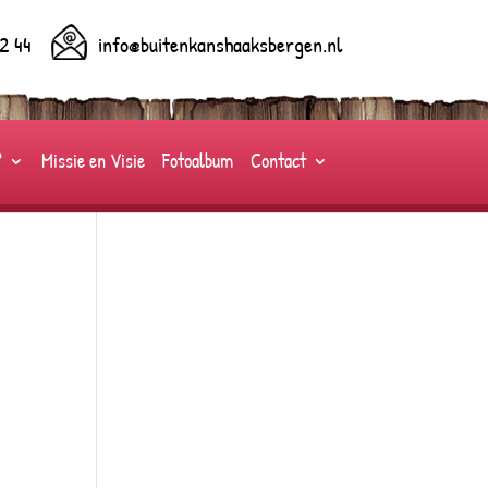
2 44
info@buitenkanshaaksbergen.nl
?
Missie en Visie
Fotoalbum
Contact