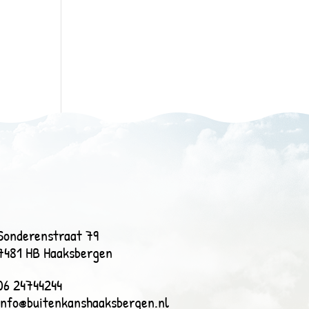
Sonderenstraat 79
7481 HB Haaksbergen
06 24744244
info@buitenkanshaaksbergen.nl