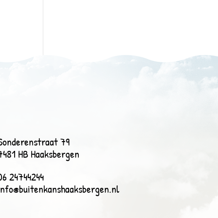
Sonderenstraat 79
7481 HB Haaksbergen
06 24744244
info@buitenkanshaaksbergen.nl