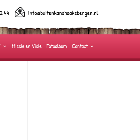
2 44
info@buitenkanshaaksbergen.nl
?
Missie en Visie
Fotoalbum
Contact