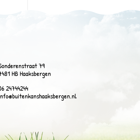
Sonderenstraat 79
7481 HB Haaksbergen
06 24744244
info@buitenkanshaaksbergen.nl