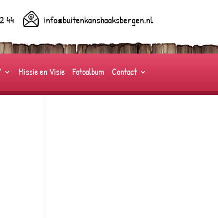
2 44
info@buitenkanshaaksbergen.nl
?
Missie en Visie
Fotoalbum
Contact