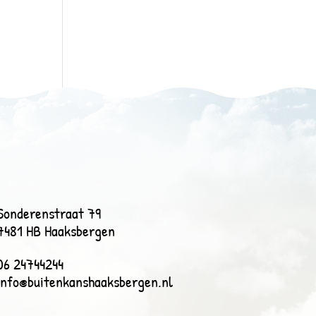
Sonderenstraat 79
7481 HB Haaksbergen
06 24744244
info@buitenkanshaaksbergen.nl