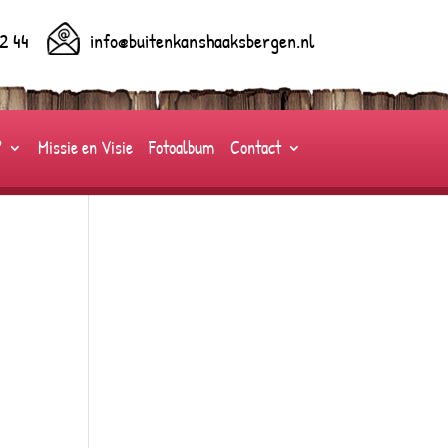
2 44
info@buitenkanshaaksbergen.nl
?
Missie en Visie
Fotoalbum
Contact